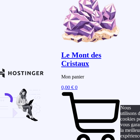
Le Mont des
Cristaux
Mon panier
0,00
€
0
Nous
utilisons 
cookies p
vous gara
la meilleu
expérienc