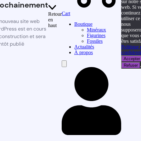
sur notre s
rochainement
web. Si v
continuez
Cart
Retour
utiliser ce 
en
nouveau site web
nous
Boutique
haut
dPress est en cours
supposer
Minéraux
que vous 
Figurines
construction et sera
êtes satisf
Fossiles
ntôt publié
Politique 
Actualités
confidenti
À propos
Accepter
Hamburger
Refuser
Toggle
Menu