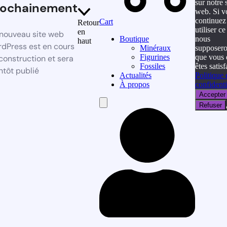
sur notre s
rochainement
web. Si v
continuez
Cart
Retour
utiliser ce 
en
nouveau site web
nous
Boutique
haut
dPress est en cours
supposer
Minéraux
que vous 
Figurines
construction et sera
êtes satisf
Fossiles
ntôt publié
Politique 
Actualités
confidenti
À propos
Accepter
Hamburger
Refuser
Toggle
Menu