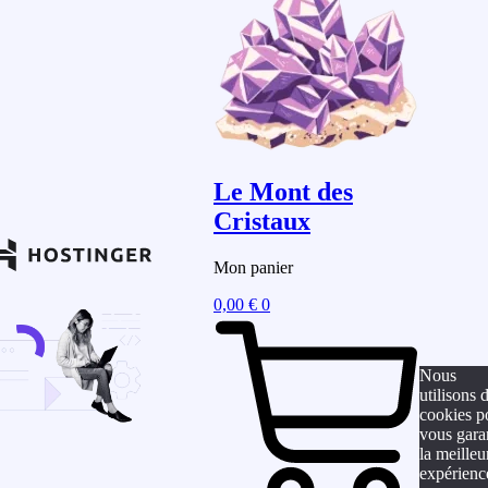
Le Mont des
Cristaux
Mon panier
0,00
€
0
Nous
utilisons 
cookies p
vous gara
la meilleu
expérienc