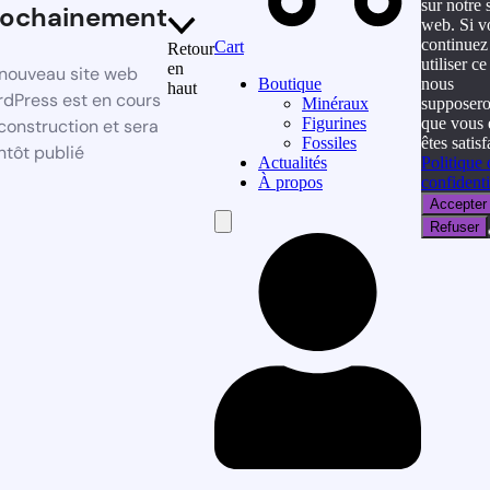
sur notre s
rochainement
web. Si v
continuez
Cart
Retour
utiliser ce 
en
nouveau site web
nous
Boutique
haut
dPress est en cours
supposer
Minéraux
que vous 
Figurines
construction et sera
êtes satisf
Fossiles
ntôt publié
Politique 
Actualités
confidenti
À propos
Accepter
Hamburger
Refuser
Toggle
Menu