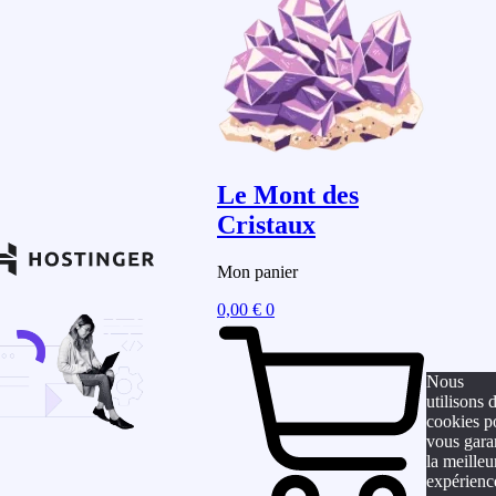
Le Mont des
Cristaux
Mon panier
0,00
€
0
Nous
utilisons 
cookies p
vous gara
la meilleu
expérienc