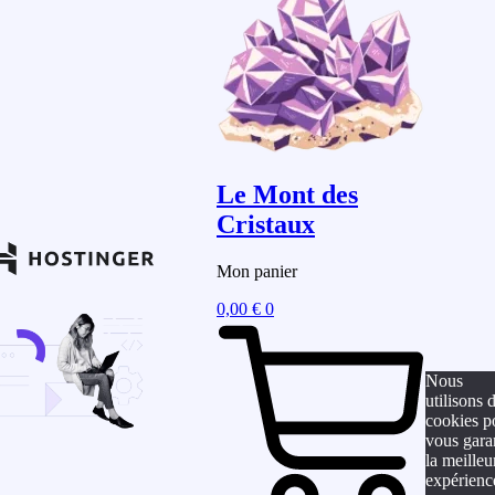
Le Mont des
Cristaux
Mon panier
0,00
€
0
Nous
utilisons 
cookies p
vous gara
la meilleu
expérienc