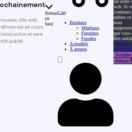
sur notre s
rochainement
web. Si v
continuez
Cart
Retour
utiliser ce 
en
nouveau site web
nous
Boutique
haut
dPress est en cours
supposer
Minéraux
que vous 
Figurines
construction et sera
êtes satisf
Fossiles
ntôt publié
Politique 
Actualités
confidenti
À propos
Accepter
Hamburger
Refuser
Toggle
Menu