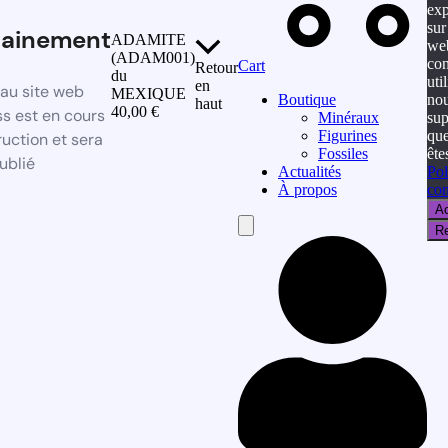
exp
sur
hainement
ADAMITE
web
(ADAM001)
con
Cart
Retour
du
util
en
au site web
MEXIQUE
no
Boutique
haut
40,00
€
s est en cours
su
Minéraux
que
Figurines
uction et sera
ête
Fossiles
ublié
Pol
Actualités
con
À propos
Ac
Hamburger
Re
Toggle
Menu