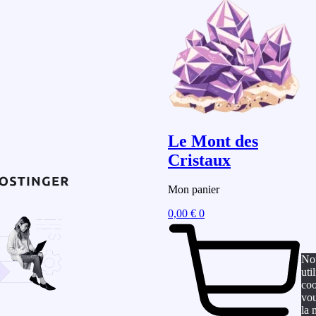
Le Mont des
Cristaux
Mon panier
0,00
€
0
No
uti
coo
vou
la 