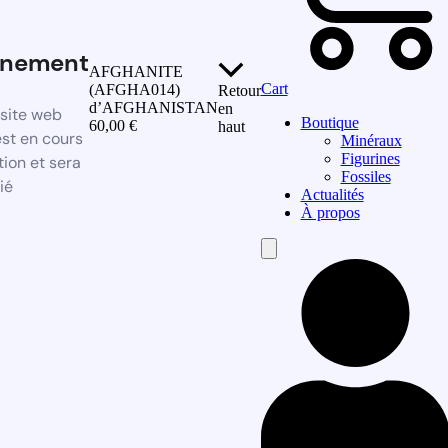
inement
AFGHANITE
Cart
(AFGHA014)
Retour
d’AFGHANISTAN
en
site web
Boutique
60,00
€
haut
st en cours
Minéraux
Figurines
ion et sera
Fossiles
ié
Actualités
À propos
Hamburger
Toggle
Menu