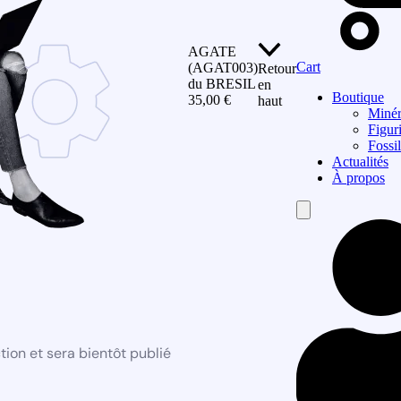
AGATE
Cart
(AGAT003)
Retour
du BRESIL
en
Boutique
35,00
€
haut
Miné
Figur
Fossi
Actualités
À propos
Hamburger
Toggle
Menu
ion et sera bientôt publié