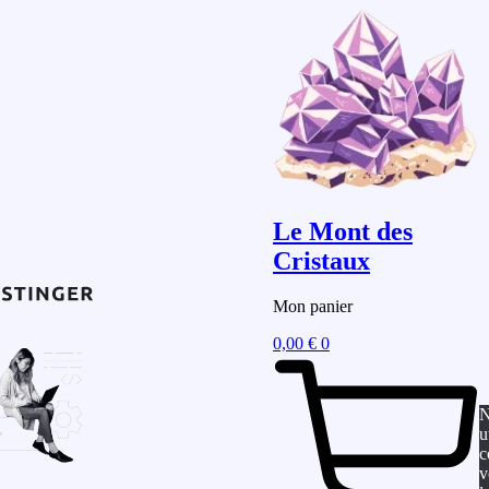
Le Mont des
Cristaux
Mon panier
0,00
€
0
N
u
c
v