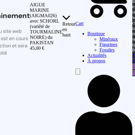
l
AIGUE
e
MARINE
s
ainement
(AIGMA026)
w
avec SCHORL
c
Cart
Retour
(variété de
u
en
 site web
TOURMALINE
n
Boutique
haut
NOIRE) du
est en cours
s
Minéraux
PAKISTAN
q
Figurines
ction et sera
45,00
€
ê
Fossiles
blié
P
Actualités
c
À propos
Hamburger
Toggle
Menu