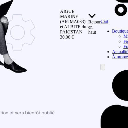
AIGUE
MARINE
Cart
(AIGMA033)
Retour
et ALBITE du
en
Boutiqu
PAKISTAN
haut
Mi
30,00
€
Fi
Fo
Actualit
À propo
Hamburger
Toggle
Menu
ion et sera bientôt publié