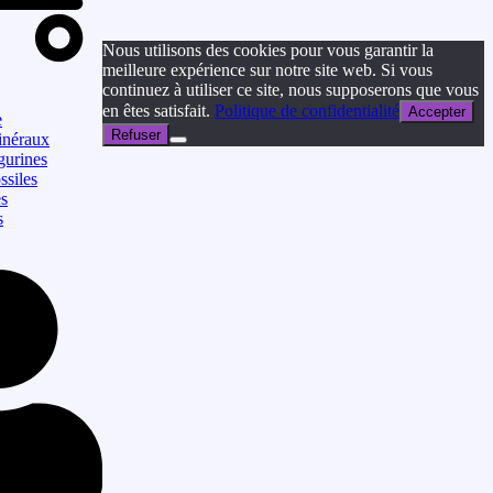
Nous utilisons des cookies pour vous garantir la
meilleure expérience sur notre site web. Si vous
continuez à utiliser ce site, nous supposerons que vous
en êtes satisfait.
Politique de confidentialité
Accepter
e
Refuser
néraux
gurines
ssiles
és
s