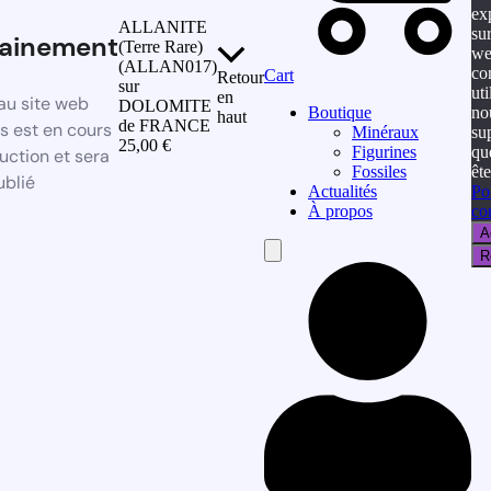
ex
ALLANITE
sur
ainement
(Terre Rare)
we
(ALLAN017)
co
Cart
Retour
sur
uti
en
au site web
DOLOMITE
no
Boutique
haut
de FRANCE
 est en cours
su
Minéraux
25,00
€
qu
Figurines
uction et sera
ête
Fossiles
ublié
Po
Actualités
con
À propos
A
Hamburger
R
Toggle
Menu