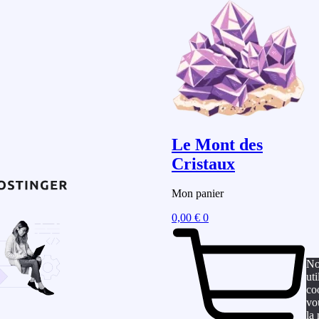
Le Mont des
Cristaux
Mon panier
0,00
€
0
No
uti
co
vo
la