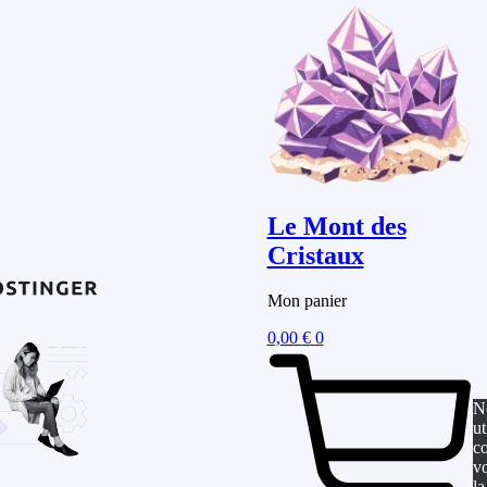
Le Mont des
Cristaux
Mon panier
0,00
€
0
N
ut
co
vo
la