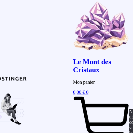
Le Mont des
Cristaux
Mon panier
0,00
€
0
N
ut
co
vo
la