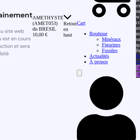
e
su
ainement
w
AMETHYSTE
co
Cart
(AMET053)
Retour
ut
du BRESIL
en
u site web
n
Boutique
10,00
€
haut
 est en cours
s
Minéraux
q
Figurines
ction et sera
êt
Fossiles
blié
Po
Actualités
co
À propos
Hamburger
Toggle
Menu