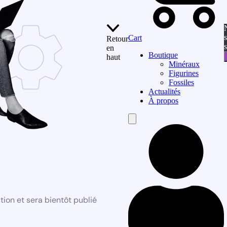
s
Cart
Retour
en
Boutique
haut
Minéraux
Figurines
Fossiles
Actualités
À propos
Hamburger
Toggle
Menu
ion et sera bientôt publié