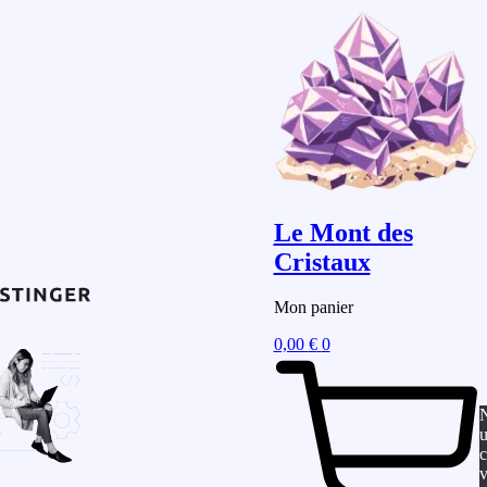
Le Mont des
Cristaux
Mon panier
0,00
€
0
u
c
v