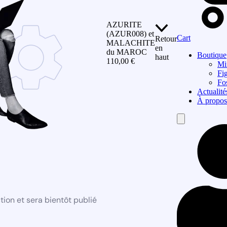
AZURITE
(AZUR008) et
Cart
Retour
MALACHITE
en
du MAROC
Boutique
haut
110,00
€
Mi
Fi
Fos
Actualité
À propos
Hamburger
Toggle
Menu
ion et sera bientôt publié