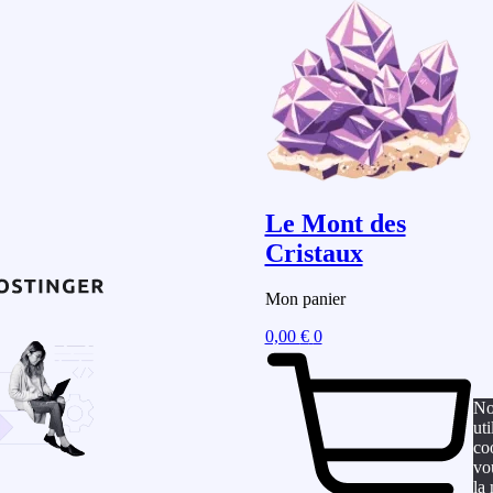
Le Mont des
Cristaux
Mon panier
0,00
€
0
No
uti
co
vo
la 