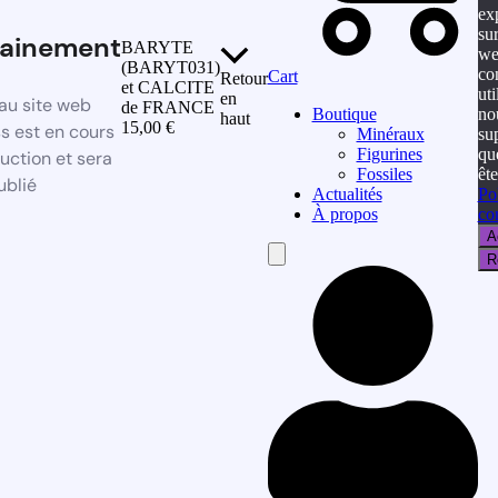
ex
sur
ainement
BARYTE
we
(BARYT031)
co
Cart
Retour
et CALCITE
uti
en
au site web
de FRANCE
no
Boutique
haut
15,00
€
s est en cours
su
Minéraux
qu
Figurines
uction et sera
ête
Fossiles
ublié
Po
Actualités
con
À propos
A
Hamburger
R
Toggle
Menu