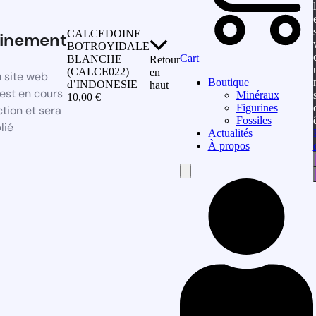
CALCEDOINE
inement
BOTROYIDALE
Cart
BLANCHE
Retour
(CALCE022)
en
 site web
Boutique
d’INDONESIE
haut
est en cours
Minéraux
10,00
€
Figurines
tion et sera
Fossiles
lié
Actualités
À propos
Hamburger
Toggle
Menu