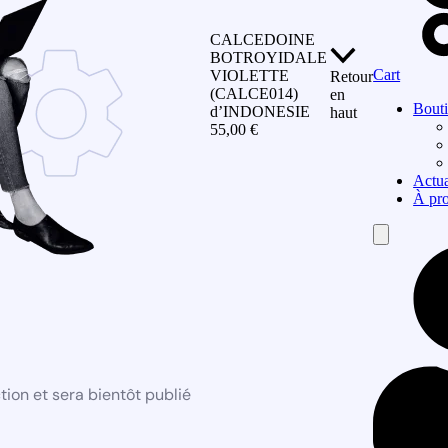
CALCEDOINE
BOTROYIDALE
Cart
VIOLETTE
Retour
(CALCE014)
en
Bout
d’INDONESIE
haut
55,00
€
Actua
À pr
Hamburger
Toggle
Menu
ion et sera bientôt publié