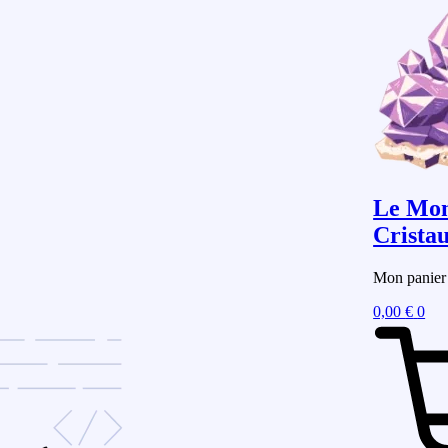
Le Mon
Crista
Mon panier
0,00
€
0