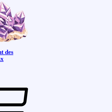
t des
ux