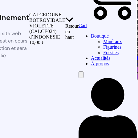
CALCEDOINE
inement
BOTROYIDALE
Cart
VIOLETTE
Retour
(CALCE024)
en
 site web
Boutique
d’INDONESIE
haut
est en cours
Minéraux
10,00
€
Figurines
tion et sera
Fossiles
lié
Actualités
À propos
Hamburger
Toggle
Menu