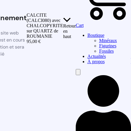
CALCITE
inement
(CALCI080) avec
Cart
CHALCOPYRITE
Retour
sur QUARTZ de
en
site web
Boutique
ROUMANIE
haut
st en cours
Minéraux
95,00
€
Figurines
tion et sera
Fossiles
ié
Actualités
À propos
Hamburger
Toggle
Menu