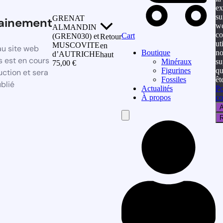
ex
su
GRENAT
ainement
we
ALMANDIN
co
Cart
(GREN030) et
Retour
ut
MUSCOVITE
en
u site web
no
Boutique
d’AUTRICHE
haut
 est en cours
su
Minéraux
75,00
€
qu
Figurines
uction et sera
êt
Fossiles
blié
Po
Actualités
co
À propos
A
Hamburger
R
Toggle
Menu