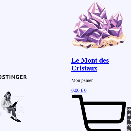
Le Mont des
Cristaux
Mon panier
0,00
€
0
N
ut
co
vo
la