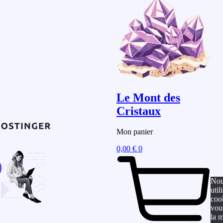
Le Mont des
Cristaux
Mon panier
0,00
€
0
No
util
coo
vou
la m