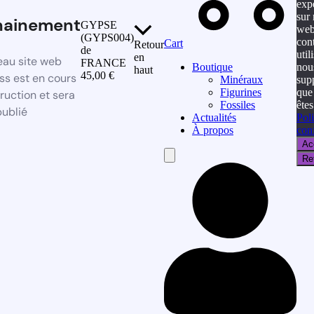
exp
sur 
hainement
GYPSE
web
(GYPS004)
con
Cart
Retour
de
util
en
au site web
FRANCE
nou
Boutique
haut
45,00
€
s est en cours
sup
Minéraux
que
Figurines
ruction et sera
êtes
Fossiles
publié
Poli
Actualités
conf
À propos
Ac
Hamburger
Re
Toggle
Menu