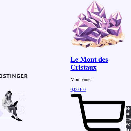
Le Mont des
Cristaux
Mon panier
0,00
€
0
No
uti
co
vo
la