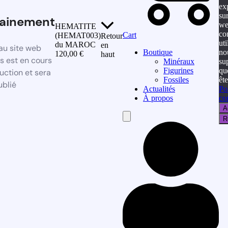
ex
sur
ainement
we
HEMATITE
co
Cart
(HEMAT003)
Retour
uti
du MAROC
en
au site web
no
Boutique
120,00
€
haut
 est en cours
su
Minéraux
qu
Figurines
uction et sera
ête
Fossiles
ublié
Po
Actualités
con
À propos
A
Hamburger
R
Toggle
Menu