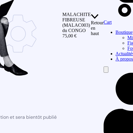
MALACHITE
FIBREUSE
Cart
Retour
(MALAC003)
en
du CONGO
Boutique
haut
75,00
€
Mi
Fi
Fos
Actualité
À propos
Hamburger
Toggle
Menu
ion et sera bientôt publié