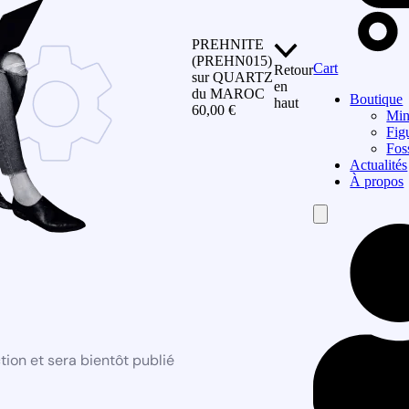
PREHNITE
(PREHN015)
Cart
Retour
sur QUARTZ
en
du MAROC
Boutique
haut
60,00
€
Min
Fig
Fos
Actualités
À propos
Hamburger
Toggle
Menu
ion et sera bientôt publié