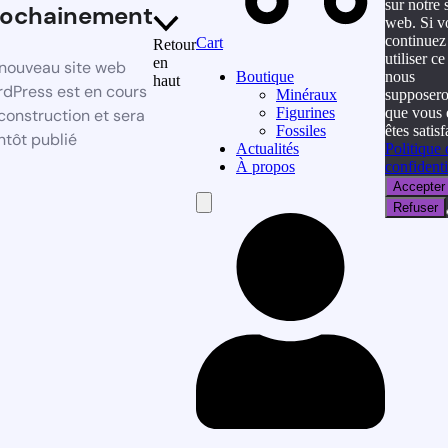
sur notre s
rochainement
web. Si v
continuez
Cart
Retour
utiliser ce 
en
nouveau site web
nous
Boutique
haut
dPress est en cours
supposer
Minéraux
que vous 
Figurines
construction et sera
êtes satisf
Fossiles
ntôt publié
Politique 
Actualités
confidenti
À propos
Accepter
Hamburger
Refuser
Toggle
Menu