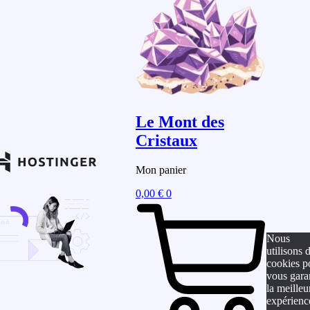
Le Mont des
Cristaux
Mon panier
0,00
€
0
Nous
utilisons 
cookies p
vous gara
la meilleu
expérienc