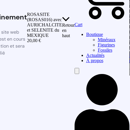
ROSASITE
inement
(ROSAS016) avec
Cart
AURICHALCITE
Retour
et SELENITE du
en
 site web
Boutique
MEXIQUE
haut
st en cours
Minéraux
20,00
€
Figurines
tion et sera
Fossiles
lié
Actualités
À propos
Hamburger
Toggle
Menu