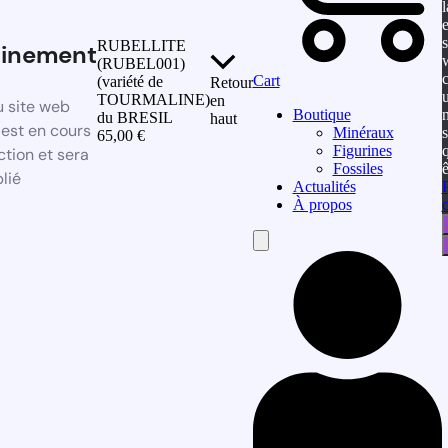
l
s
RUBELLITE
ainement
(RUBEL001)
Cart
(variété de
Retour
u
TOURMALINE)
en
 site web
Boutique
du BRESIL
haut
est en cours
Minéraux
65,00
€
Figurines
tion et sera
ê
Fossiles
lié
P
Actualités
c
À propos
Hamburger
Toggle
Menu