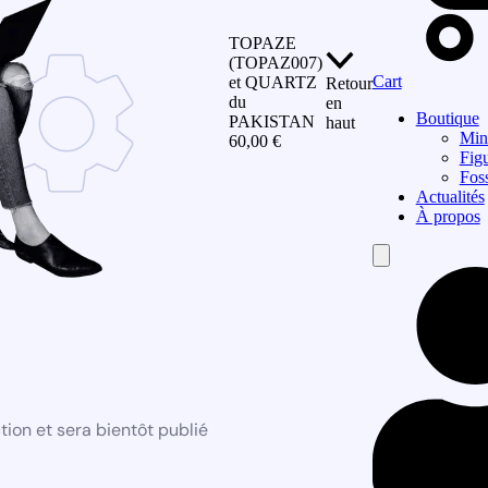
TOPAZE
(TOPAZ007)
Cart
et QUARTZ
Retour
du
en
Boutique
PAKISTAN
haut
Min
60,00
€
Figu
Foss
Actualités
À propos
Hamburger
Toggle
Menu
ion et sera bientôt publié