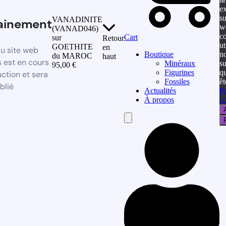
e
su
VANADINITE
ainement
w
(VANAD046)
c
Cart
sur
Retour
ut
GOETHITE
en
u site web
n
Boutique
du MAROC
haut
 est en cours
s
Minéraux
95,00
€
q
Figurines
ction et sera
êt
Fossiles
blié
Po
Actualités
co
À propos
Hamburger
Toggle
Menu