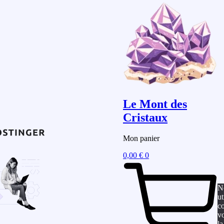
Le Mont des
Cristaux
Mon panier
0,00
€
0
N
ut
c
vo
la